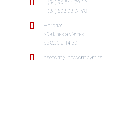
+ (34) 96 544 79 12
+ (34) 608 03 04 98
Horario:
>De lunes a viernes
de 8:30 a 14:30
asesoria@asesoriacym.es