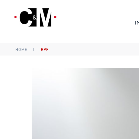
I
|
HOME
IRPF